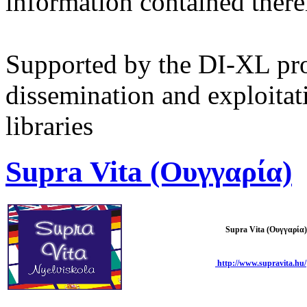
information contained there
Supported by the DI-XL proj
dissemination and exploitat
libraries
Supra Vita (Ουγγαρία)
Supra Vita (Ουγγαρία)
http://www.supravita.hu/