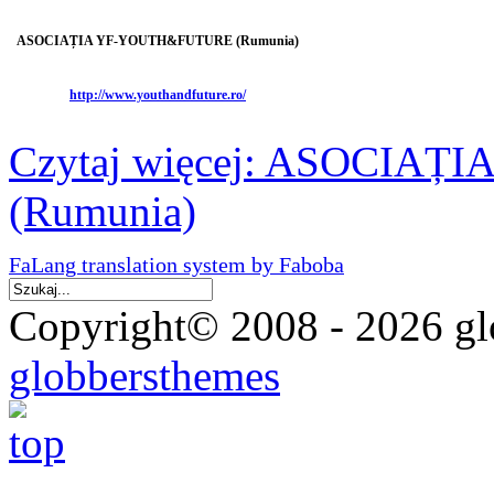
Ț
ASOCIA
IA YF-YOUTH&FUTURE
(Rumunia)
http://www.youthandfuture.ro/
Czytaj więcej: ASOCIA
(Rumunia)
FaLang translation system by Faboba
Copyright© 2008 - 2026 glo
globbersthemes