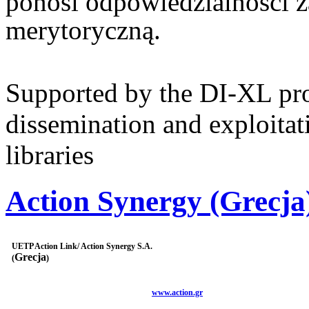
ponosi odpowiedzialności z
merytoryczną.
Supported by the DI-XL proj
dissemination and exploitat
libraries
Action Synergy (Grecja
UETP Action Link/ Action Synergy S.A.
Grecja
(
)
www.action.gr